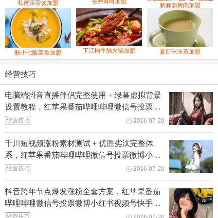
苍井寿司加盟
私蜜茶茶饮加盟
新麻蒲烤肉加盟
下江楠牛腩火锅加盟
夏日沫沫茶加盟
酸小七酸菜鱼加盟
经营技巧
电脑端抖音直播伴侣完整使用 + 绿幕虚拟背景
设置教程，红苹果番茄哔哩哔哩微信号投票微
博小红书视频号快手抖音刷粉丝点赞
经营技巧
2026-07-20
千川短视频涨粉素材测试 + 优胜劣汰完整体
系，红苹果番茄哔哩哔哩微信号投票微博小红
书视频号快手抖音刷粉丝点赞
经营技巧
2026-07-20
抖音跨年节点爆发涨粉全套方案，红苹果番茄
哔哩哔哩微信号投票微博小红书视频号快手抖
音刷粉丝点赞
经营技巧
2026-07-20