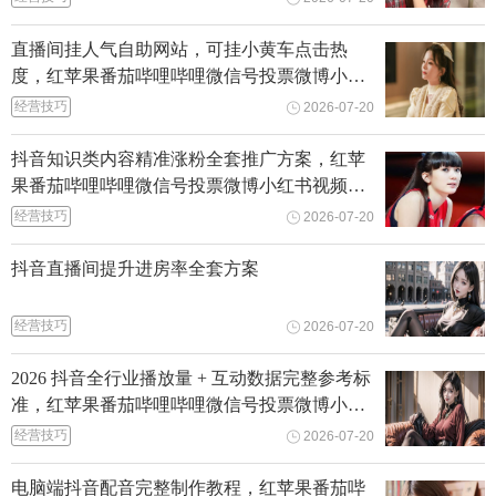
直播间挂人气自助网站，可挂小黄车点击热
度，红苹果番茄哔哩哔哩微信号投票微博小红
书视频号快手抖音刷粉丝点赞
经营技巧
2026-07-20
抖音知识类内容精准涨粉全套推广方案，红苹
果番茄哔哩哔哩微信号投票微博小红书视频号
快手抖音刷粉丝点赞
经营技巧
2026-07-20
抖音直播间提升进房率全套方案
经营技巧
2026-07-20
2026 抖音全行业播放量 + 互动数据完整参考标
准，红苹果番茄哔哩哔哩微信号投票微博小红
书视频号快手抖音刷粉丝点赞
经营技巧
2026-07-20
电脑端抖音配音完整制作教程，红苹果番茄哔