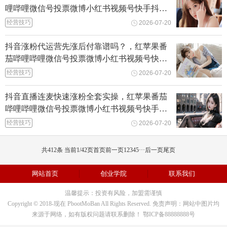
哩哔哩微信号投票微博小红书视频号快手抖音
刷粉丝点赞
经营技巧
2026-07-20
抖音涨粉代运营先涨后付靠谱吗？，红苹果番
茄哔哩哔哩微信号投票微博小红书视频号快手
抖音刷粉丝点赞
经营技巧
2026-07-20
抖音直播连麦快速涨粉全套实操，红苹果番茄
哔哩哔哩微信号投票微博小红书视频号快手抖
音刷粉丝点赞
经营技巧
2026-07-20
共412条 当前1/42页
首页
前一页
1
2
3
4
5
···
后一页
尾页
网站首页
创业学院
联系我们
温馨提示：投资有风险，加盟需谨慎
Copyright © 2018-现在 PbootMoBan All Rights Reserved. 免责声明：网站中图片均
来源于网络，如有版权问题请联系删除！
鄂ICP备88888888号