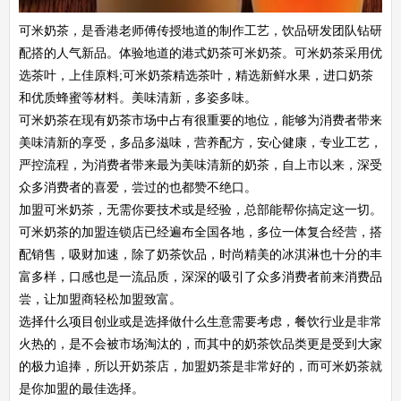
可米奶茶，是香港老师傅传授地道的制作工艺，饮品研发团队钻研
配搭的人气新品。体验地道的港式奶茶可米奶茶。可米奶茶采用优
选茶叶，上佳原料;可米奶茶精选茶叶，精选新鲜水果，进口奶茶
和优质蜂蜜等材料。美味清新，多姿多味。
可米奶茶在现有奶茶市场中占有很重要的地位，能够为消费者带来
美味清新的享受，多品多滋味，营养配方，安心健康，专业工艺，
严控流程，为消费者带来最为美味清新的奶茶，自上市以来，深受
众多消费者的喜爱，尝过的也都赞不绝口。
加盟可米奶茶，无需你要技术或是经验，总部能帮你搞定这一切。
可米奶茶的加盟连锁店已经遍布全国各地，多位一体复合经营，搭
配销售，吸财加速，除了奶茶饮品，时尚精美的冰淇淋也十分的丰
富多样，口感也是一流品质，深深的吸引了众多消费者前来消费品
尝，让加盟商轻松加盟致富。
选择什么项目创业或是选择做什么生意需要考虑，餐饮行业是非常
火热的，是不会被市场淘汰的，而其中的奶茶饮品类更是受到大家
的极力追捧，所以开奶茶店，加盟奶茶是非常好的，而可米奶茶就
是你加盟的最佳选择。