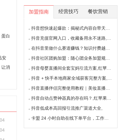
经营技巧
餐饮营销
加盟指南
抖音想快速起爆款：揭秘式内容自带天然流量密码,红苹果番茄哔哩哔哩微信号投票微博小红书视频号快手抖音刷粉丝点赞
，蛋白
抖音充值官网入口，收藏备用永不迷路,红苹果番茄哔哩哔哩微信号投票微博小红书视频号快手抖音刷粉丝点赞
在抖音里做什么赛道赚钱？知识付费越做越值钱,红苹果番茄哔哩哔哩微信号投票微博小红书视频号快手抖音刷粉丝点赞
品安
抖音社区团购加盟：随心团业务加盟规则,红苹果番茄哔哩哔哩微信号投票微博小红书视频号快手抖音刷粉丝点赞
，让消
抖音母婴直播间全套宝妈引流方案,红苹果番茄哔哩哔哩微信号投票微博小红书视频号快手抖音刷粉丝点赞
抖音 + 快手本地商家全域获客完整方案,红苹果番茄哔哩哔哩微信号投票微博小红书视频号快手抖音刷粉丝点赞
抖音直播伴侣完整使用教程｜美妆直播特写镜头全套设置,红苹果番茄哔哩哔哩微信号投票微博小红书视频号快手抖音刷粉丝点赞
抖音自动点赞神器真的存在吗？,红苹果番茄哔哩哔哩微信号投票微博小红书视频号快手抖音刷粉丝点赞
抖音低成本高回报引流推广渠道大全,
卡盟 24 小时自助在线下单平台，工作室接单专用渠道,红苹果番茄哔哩哔哩微信号投票微博小红书视频号快手抖音刷粉丝点赞
-04
-04