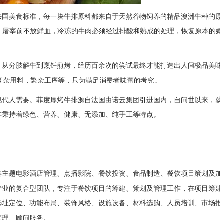
法国美食标准，每一块牛排原料都来自于天然谷物饲养的精品澳洲牛种的
，屠宰前不放鲜血，冷冻的牛肉必须经过排酸和熟成的处理，恢复原本的
，从分肢解牛到烹饪煎烤，经历百余次的尝试最终才能打造出人间极品美
配复杂用料，繁杂工序等，只为满足消费者味蕾的考究。
现代人需要。菲度厚烤牛排源自法国由诺云集团引进国内，自问世以来，
排秉持着绿色、营养、健康、无添加、纯手工等特点。
集主题电影酒店管理、点播影院、餐饮投资、食品制造、餐饮项目策划及
专业的复合型团队，专注于餐饮项目的筹建、策划及管理工作，在项目筹
选址定位、功能布局、装饰风格、设施设备、材料选购、人员培训、市场
管理、顾问服务。