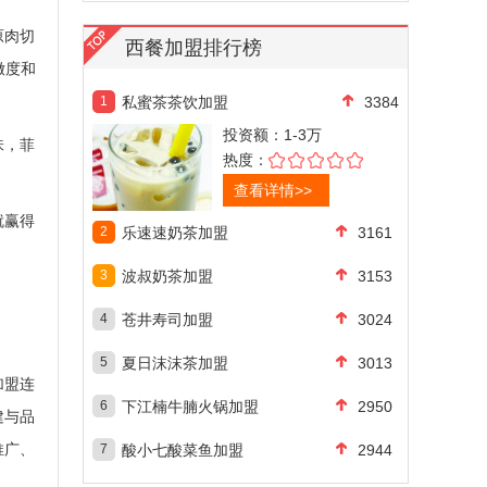
原肉切
西餐加盟排行榜
嫩度和
1
私蜜茶茶饮加盟
3384
投资额：
1-3万
味，菲
热度：
查看详情>>
就赢得
2
乐速速奶茶加盟
3161
3
波叔奶茶加盟
3153
4
苍井寿司加盟
3024
5
夏日沫沫茶加盟
3013
加盟连
6
下江楠牛腩火锅加盟
2950
建与品
推广、
7
酸小七酸菜鱼加盟
2944