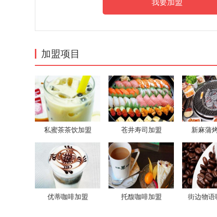
加盟项目
私蜜茶茶饮加盟
苍井寿司加盟
新麻蒲
优蒂咖啡加盟
托馥咖啡加盟
街边物语