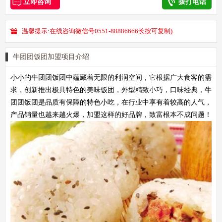
立即咨询
拨打电话
温馨提示:在线咨询微信号0551-88886666长按可复制).
牛团团饭团加盟项目介绍
小小的牛团团饭团中蕴藏着无限的利润空间，它根据广大食客的需
求，创新推出极具特色的美味饭团，外型精致小巧，口味经典，牛
团团饭团是品质有保障的特色小吃，在行业中享有着较高的人气，
产品销量也越来越火爆，加盟这样的好品牌，致富根本不成问题！