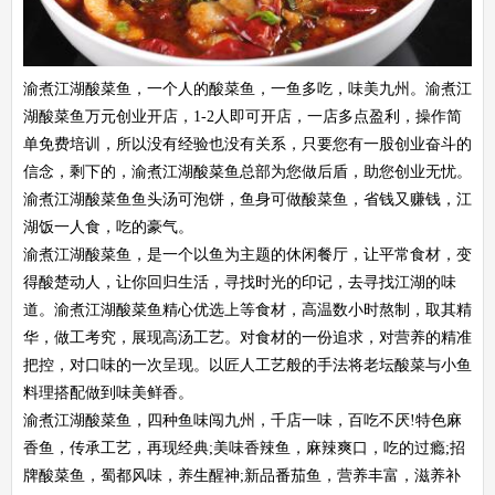
渝煮江湖酸菜鱼，一个人的酸菜鱼，一鱼多吃，味美九州。渝煮江
湖酸菜鱼万元创业开店，1-2人即可开店，一店多点盈利，操作简
单免费培训，所以没有经验也没有关系，只要您有一股创业奋斗的
信念，剩下的，渝煮江湖酸菜鱼总部为您做后盾，助您创业无忧。
渝煮江湖酸菜鱼鱼头汤可泡饼，鱼身可做酸菜鱼，省钱又赚钱，江
湖饭一人食，吃的豪气。
渝煮江湖酸菜鱼，是一个以鱼为主题的休闲餐厅，让平常食材，变
得酸楚动人，让你回归生活，寻找时光的印记，去寻找江湖的味
道。渝煮江湖酸菜鱼精心优选上等食材，高温数小时熬制，取其精
华，做工考究，展现高汤工艺。对食材的一份追求，对营养的精准
把控，对口味的一次呈现。以匠人工艺般的手法将老坛酸菜与小鱼
料理搭配做到味美鲜香。
渝煮江湖酸菜鱼，四种鱼味闯九州，千店一味，百吃不厌!特色麻
香鱼，传承工艺，再现经典;美味香辣鱼，麻辣爽口，吃的过瘾;招
牌酸菜鱼，蜀都风味，养生醒神;新品番茄鱼，营养丰富，滋养补